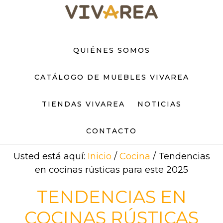
Saltar
Saltar
al
al
contenido
pie
principal
de
QUIÉNES SOMOS
página
CATÁLOGO DE MUEBLES VIVAREA
TIENDAS VIVAREA
NOTICIAS
CONTACTO
Usted está aquí:
Inicio
/
Cocina
/
Tendencias
en cocinas rústicas para este 2025
TENDENCIAS EN
COCINAS RÚSTICAS