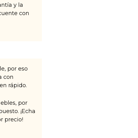
ntía y la
cuente con
e, por eso
a con
en rápido.
ebles, por
puesto. ¡Echa
r precio!