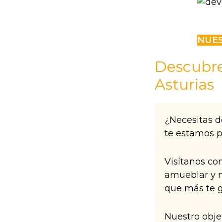
NUES
Descubre
Asturias
¿Necesitas 
te estamos p
Visítanos co
amueblar y n
que más te g
Nuestro objet