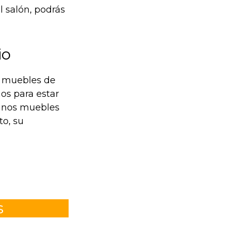
 salón, podrás
io
e muebles de
os para estar
í unos muebles
to, su
s