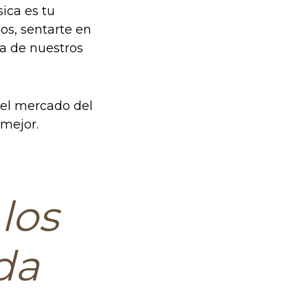
sica es tu
os, sentarte en
era de nuestros
del mercado del
 mejor.
los
da