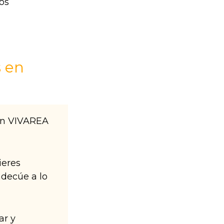
 en
En VIVAREA
ieres
decúe a lo
ar y