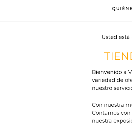
Saltar
Saltar
QUIÉN
al
al
contenido
pie
principal
de
página
Usted está 
TIEN
Bienvenido a V
variedad de of
nuestro servici
Con nuestra mu
Contamos con 
nuestra exposic