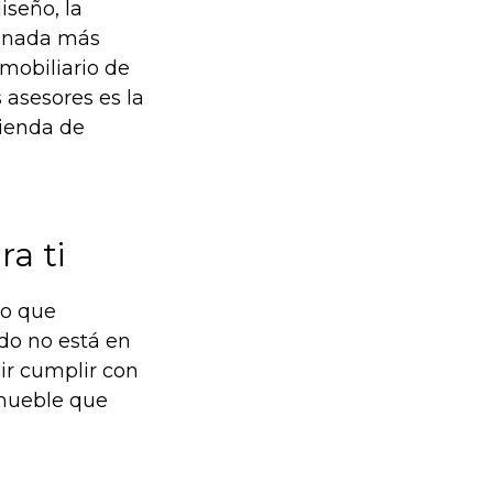
iseño, la
n nada más
mobiliario de
 asesores es la
tienda de
a ti
lo que
ado no está en
ir cumplir con
 mueble que