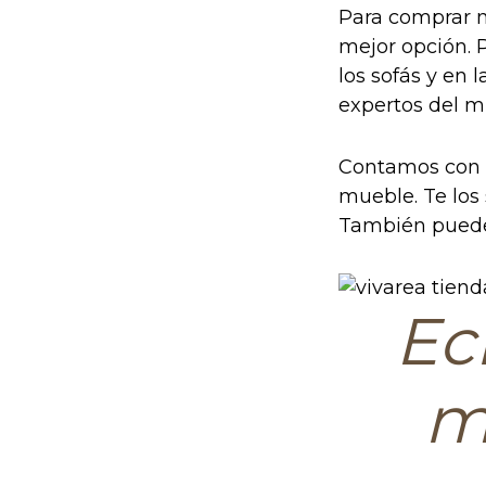
Para comprar mu
mejor opción. P
los sofás y en 
expertos del m
Contamos con u
mueble. Te los
También puedes
Ec
m