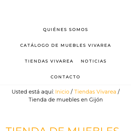
Saltar
Saltar
al
al
contenido
pie
principal
de
QUIÉNES SOMOS
página
CATÁLOGO DE MUEBLES VIVAREA
TIENDAS VIVAREA
NOTICIAS
CONTACTO
Usted está aquí:
Inicio
/
Tiendas Vivarea
/
Tienda de muebles en Gijón