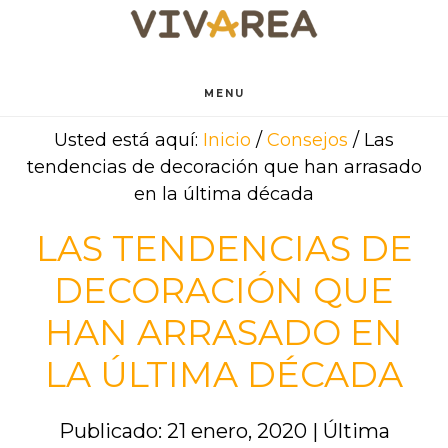
Saltar
Saltar
al
al
contenido
pie
principal
de
MENU
página
Usted está aquí:
Inicio
/
Consejos
/
Las
tendencias de decoración que han arrasado
en la última década
LAS TENDENCIAS DE
DECORACIÓN QUE
HAN ARRASADO EN
LA ÚLTIMA DÉCADA
Publicado: 21 enero, 2020
|
Última