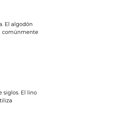
. El algodón
liza comúnmente
siglos. El lino
iliza