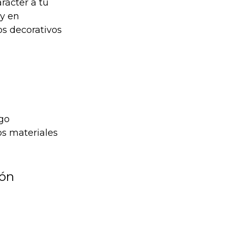
rácter a tu
 y en
os decorativos
go
os materiales
ión