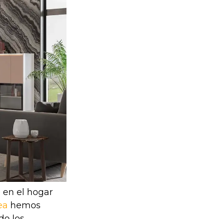
 en el hogar
ea
hemos
do los