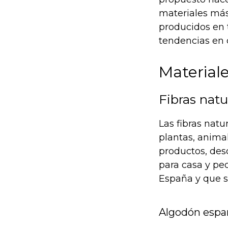
materiales más
producidos en t
tendencias en 
Materiale
Fibras nat
Las fibras nat
plantas, animal
productos, desd
para casa y pe
España y que s
Algodón españ