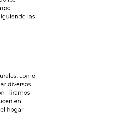
empo
siguiendo las
turales, como
ear diversos
ón. Tiramos
ducen en
el hogar: