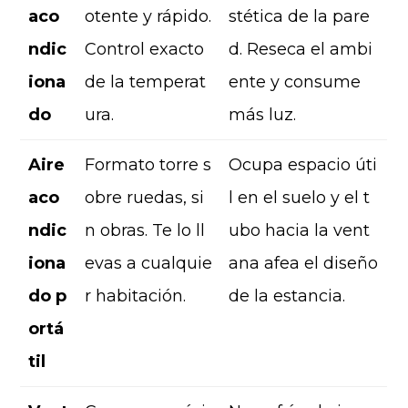
aco
otente y rápido.
stética de la pare
ndic
Control exacto
d. Reseca el ambi
iona
de la temperat
ente y consume
do
ura.
más luz.
Aire
Formato torre s
Ocupa espacio úti
aco
obre ruedas, si
l en el suelo y el t
ndic
n obras. Te lo ll
ubo hacia la vent
iona
evas a cualquie
ana afea el diseño
do p
r habitación.
de la estancia.
ortá
til