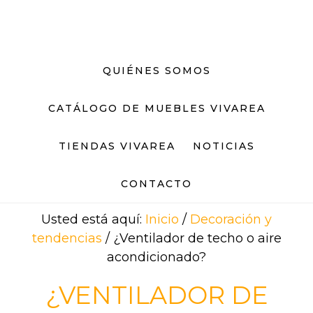
Saltar
Saltar
al
al
contenido
pie
principal
de
QUIÉNES SOMOS
página
CATÁLOGO DE MUEBLES VIVAREA
TIENDAS VIVAREA
NOTICIAS
CONTACTO
Usted está aquí:
Inicio
/
Decoración y
tendencias
/
¿Ventilador de techo o aire
acondicionado?
¿VENTILADOR DE