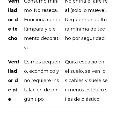
Vent
Consumo míni
No enfría el aire re
ilad
mo. No reseca.
al (solo lo mueve).
or d
Funciona como
Requiere una altu
e te
lámpara y ele
ra mínima de tec
cho
mento decorati
ho por seguridad.
vo.
Vent
Es más pequeñ
Quita espacio en
ilad
o, económico y
el suelo, se ven lo
or d
no requiere ins
s cables y suele se
e pi
talación de nin
r menos estético s
e
gún tipo.
i es de plástico.