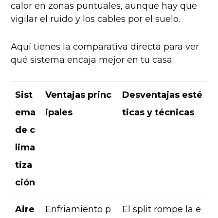
calor en zonas puntuales, aunque hay que
vigilar el ruido y los cables por el suelo.
Aquí tienes la comparativa directa para ver
qué sistema encaja mejor en tu casa:
Sist
Ventajas princ
Desventajas esté
ema
ipales
ticas y técnicas
de c
lima
tiza
ción
Aire
Enfriamiento p
El split rompe la e