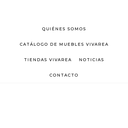
Saltar
Saltar
al
al
contenido
pie
principal
de
QUIÉNES SOMOS
página
CATÁLOGO DE MUEBLES VIVAREA
TIENDAS VIVAREA
NOTICIAS
CONTACTO