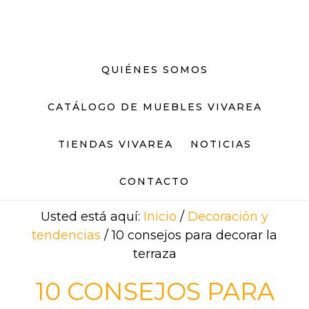
Saltar
Saltar
al
al
contenido
pie
principal
de
QUIÉNES SOMOS
página
CATÁLOGO DE MUEBLES VIVAREA
TIENDAS VIVAREA
NOTICIAS
CONTACTO
Usted está aquí:
Inicio
/
Decoración y
tendencias
/
10 consejos para decorar la
terraza
10 CONSEJOS PARA