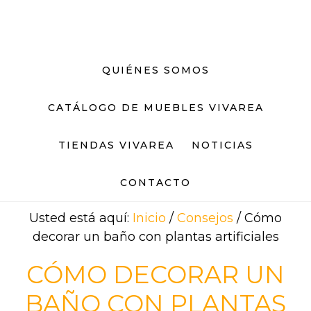
Saltar
Saltar
al
al
contenido
pie
principal
de
QUIÉNES SOMOS
página
CATÁLOGO DE MUEBLES VIVAREA
TIENDAS VIVAREA
NOTICIAS
CONTACTO
Usted está aquí:
Inicio
/
Consejos
/
Cómo
decorar un baño con plantas artificiales
CÓMO DECORAR UN
BAÑO CON PLANTAS