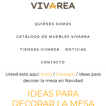
Saltar
Saltar
al
al
contenido
pie
principal
de
QUIÉNES SOMOS
página
CATÁLOGO DE MUEBLES VIVAREA
TIENDAS VIVAREA
NOTICIAS
CONTACTO
Usted está aquí:
Inicio
/
Consejos
/
Ideas para
decorar la mesa en Navidad
IDEAS PARA
DECORAR LA MESA