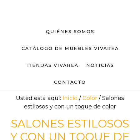
Saltar
Saltar
al
al
contenido
pie
principal
de
QUIÉNES SOMOS
página
CATÁLOGO DE MUEBLES VIVAREA
TIENDAS VIVAREA
NOTICIAS
CONTACTO
Usted está aquí:
Inicio
/
Color
/
Salones
estilosos y con un toque de color
SALONES ESTILOSOS
Y CON UN TOQUE DE