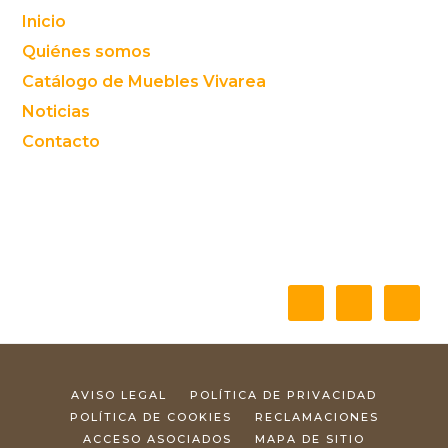
Footer
Inicio
Quiénes somos
Catálogo de Muebles Vivarea
Noticias
Contacto
AVISO LEGAL
POLÍTICA DE PRIVACIDAD
POLÍTICA DE COOKIES
RECLAMACIONES
ACCESO ASOCIADOS
MAPA DE SITIO