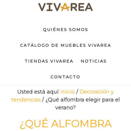
Saltar
Saltar
al
al
contenido
pie
principal
de
QUIÉNES SOMOS
página
CATÁLOGO DE MUEBLES VIVAREA
TIENDAS VIVAREA
NOTICIAS
CONTACTO
Usted está aquí:
Inicio
/
Decoración y
tendencias
/
¿Qué alfombra elegir para el
verano?
¿QUÉ ALFOMBRA