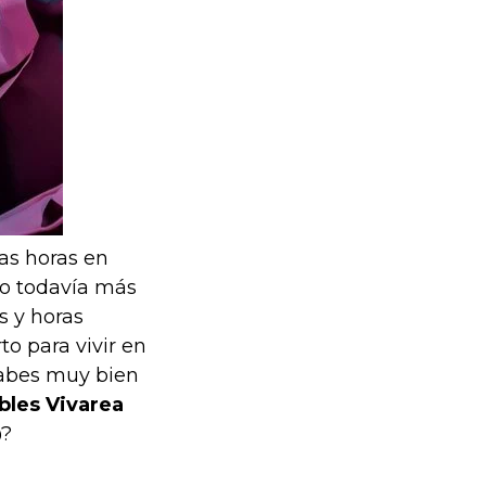
as horas en
do todavía más
s y horas
to para vivir en
 sabes muy bien
les Vivarea
@?