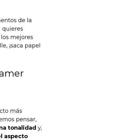
mentos de la
i quieres
 los mejores
le, ¡saca papel
 gamer
ecto más
bemos pensar,
ma tonalidad
y,
el aspecto