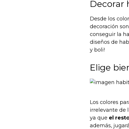
Decorar 
Desde los colo
decoración son
conseguir la h
diseños de hab
y boli!
Elige bie
Los colores pa
irrelevante de
ya que
el rest
además, jugar