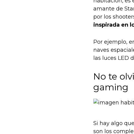
habitación, es 
amante de Sta
por los shoote
inspirada en 
Por ejemplo, e
naves espacial
las luces LED 
No te olv
gaming
Si hay algo qu
son los comple