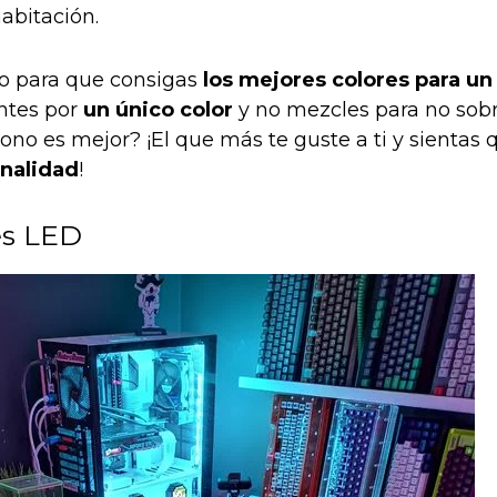
abitación.
o para que consigas
los mejores colores para un
ntes por
un único color
y no mezcles para no sobr
tono es mejor? ¡El que más te guste a ti y sientas
nalidad
!
es LED