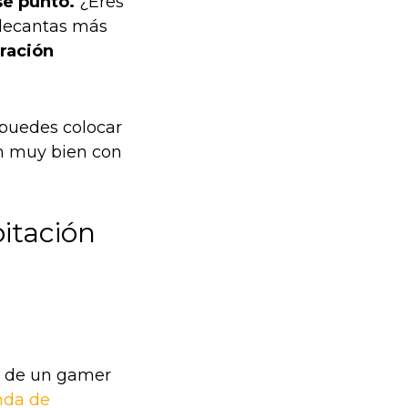
se punto.
¿Eres
 decantas más
ración
 puedes colocar
án muy bien con
bitación
ón de un gamer
nda de