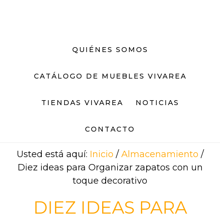
Saltar
Saltar
al
al
contenido
pie
principal
de
QUIÉNES SOMOS
página
CATÁLOGO DE MUEBLES VIVAREA
TIENDAS VIVAREA
NOTICIAS
CONTACTO
Usted está aquí:
Inicio
/
Almacenamiento
/
Diez ideas para Organizar zapatos con un
toque decorativo
DIEZ IDEAS PARA