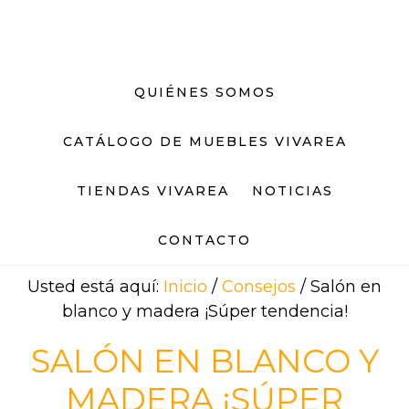
Saltar
Saltar
al
al
contenido
pie
principal
de
QUIÉNES SOMOS
página
CATÁLOGO DE MUEBLES VIVAREA
TIENDAS VIVAREA
NOTICIAS
CONTACTO
Usted está aquí:
Inicio
/
Consejos
/
Salón en
blanco y madera ¡Súper tendencia!
SALÓN EN BLANCO Y
MADERA ¡SÚPER